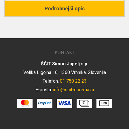
Podrobnejši opis
KONTAKT
ŠČIT Simon Japelj s.p.
Velika Ligojna 16, 1360 Vrhnika, Slovenija
Telefon:
01 750 22 23
E-pošta:
info@scit-oprema.si