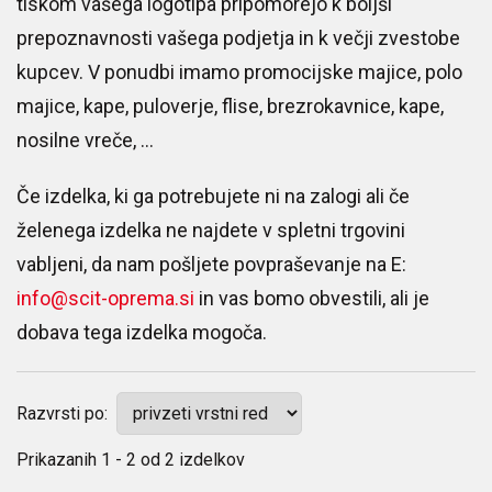
tiskom vašega logotipa pripomorejo k boljši
prepoznavnosti vašega podjetja in k večji zvestobe
kupcev. V ponudbi imamo promocijske majice, polo
majice, kape, puloverje, flise, brezrokavnice, kape,
nosilne vreče, ...
Če izdelka, ki ga potrebujete ni na zalogi ali če
želenega izdelka ne najdete v spletni trgovini
vabljeni, da nam pošljete povpraševanje na E:
info@scit-oprema.si
in vas bomo obvestili, ali je
dobava tega izdelka mogoča.
Razvrsti po:
Prikazanih
1 - 2
od
2
izdelkov