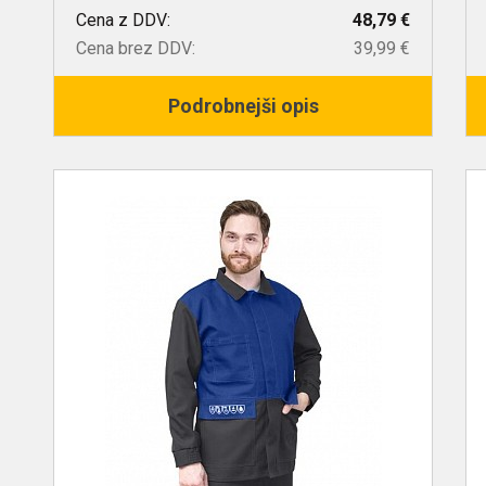
Cena z DDV:
48,79 €
Cena brez DDV:
39,99 €
Podrobnejši opis