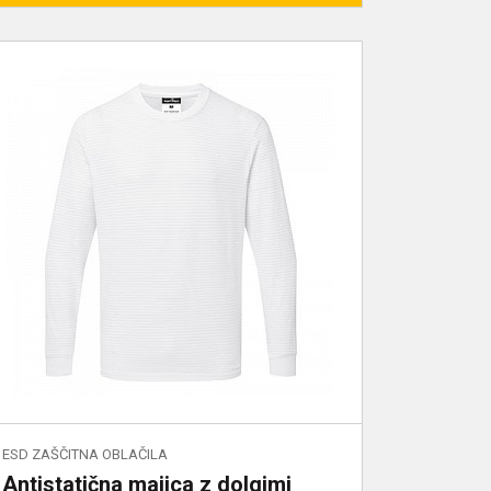
ESD ZAŠČITNA OBLAČILA
Antistatična majica z dolgimi