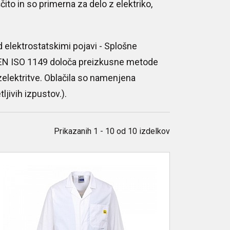
ito in so primerna za delo z elektriko,
d elektrostatskimi pojavi - Splošne
 EN ISO 1149 določa preizkusne metode
zelektritve. Oblačila so namenjena
ljivih izpustov.).
Prikazanih
1 - 10
od
10
izdelkov