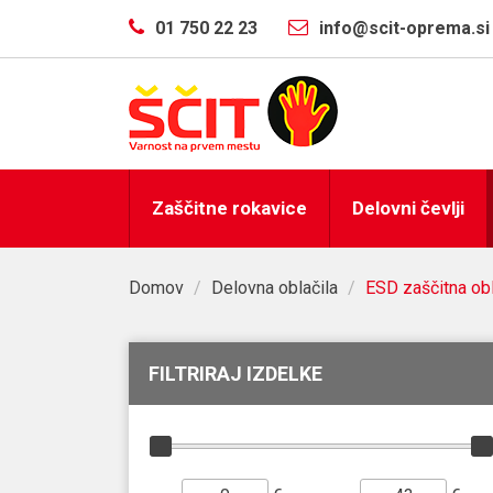
01 750 22 23
info@scit-oprema.si
Zaščitne rokavice
Delovni čevlji
Domov
/
Delovna oblačila
/
ESD zaščitna obl
FILTRIRAJ IZDELKE