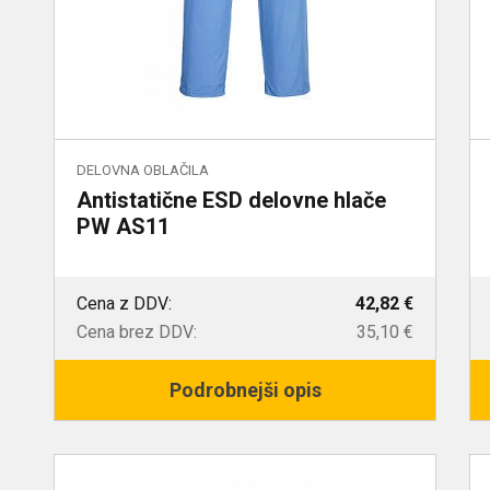
DELOVNA OBLAČILA
Antistatične ESD delovne hlače
PW AS11
Cena z DDV:
42,82 €
Cena brez DDV:
35,10 €
Podrobnejši opis