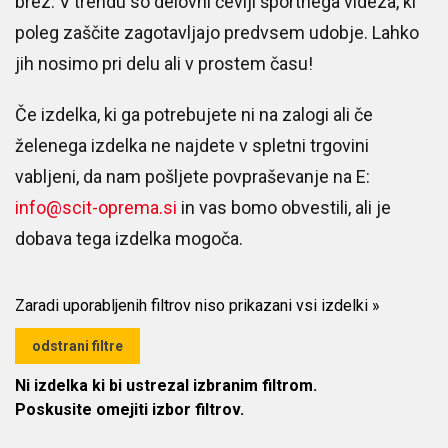
brez. V trendu so delovni čevlji športnega videza, ki
poleg zaščite zagotavljajo predvsem udobje. Lahko
jih nosimo pri delu ali v prostem času!
Če izdelka, ki ga potrebujete ni na zalogi ali če
želenega izdelka ne najdete v spletni trgovini
vabljeni, da nam pošljete povpraševanje na E:
info@scit-oprema.si
in vas bomo obvestili, ali je
dobava tega izdelka mogoča.
Zaradi uporabljenih filtrov niso prikazani vsi izdelki
»
odstrani filtre
Ni izdelka ki bi ustrezal izbranim filtrom.
Poskusite omejiti izbor filtrov.