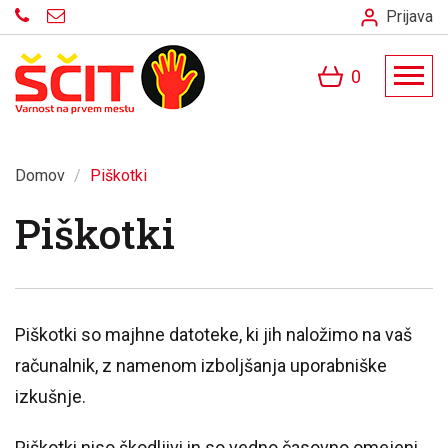
Prijava
0
Domov
/
Piškotki
Piškotki
Piškotki so majhne datoteke, ki jih naložimo na vaš
računalnik, z namenom izboljšanja uporabniške
izkušnje.
Piškotki niso škodljivi in so vedno časovno omejeni.