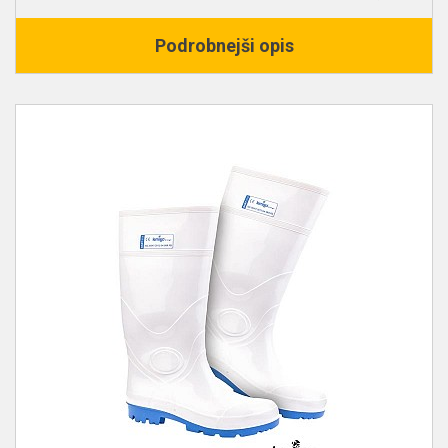
Podrobnejši opis