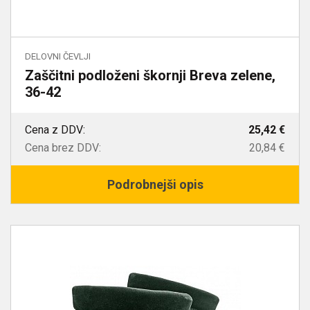
DELOVNI ČEVLJI
Zaščitni podloženi škornji Breva zelene,
36-42
Cena z DDV:
25,42 €
Cena brez DDV:
20,84 €
Podrobnejši opis