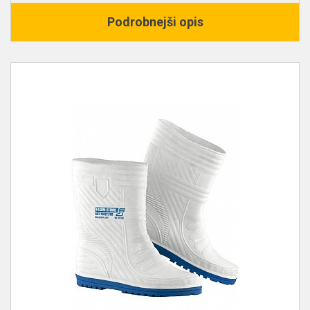
Podrobnejši opis