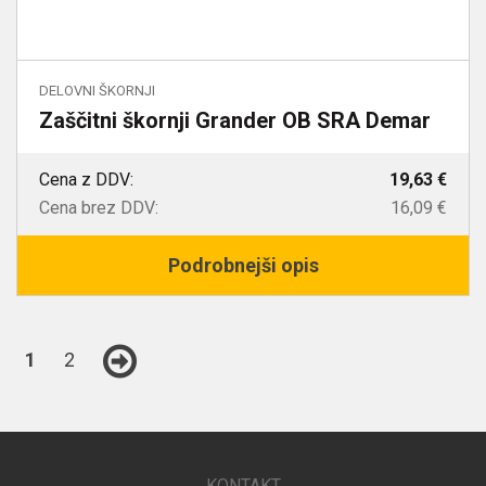
DELOVNI ŠKORNJI
Zaščitni škornji Grander OB SRA Demar
Cena z DDV:
19,63 €
Cena brez DDV:
16,09 €
Podrobnejši opis
1
2
KONTAKT