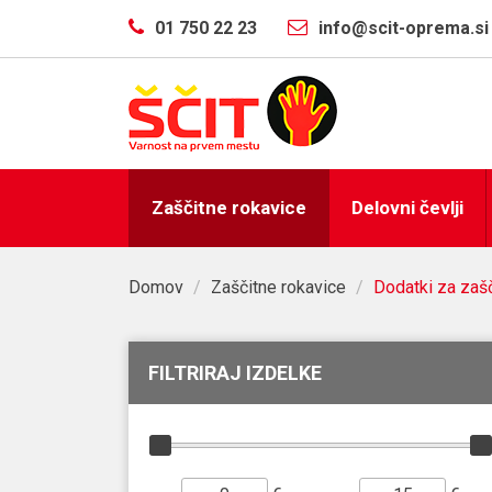
01 750 22 23
info@scit-oprema.si
Zaščitne rokavice
Delovni čevlji
Domov
/
Zaščitne rokavice
/
Dodatki za zašč
FILTRIRAJ IZDELKE