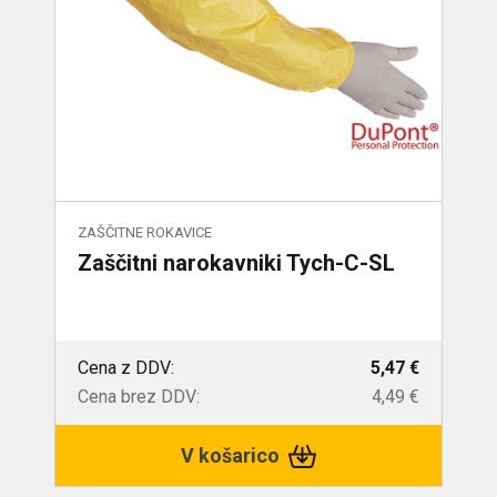
ZAŠČITNE ROKAVICE
Zaščitni narokavniki Tych-C-SL
Cena z DDV:
5,47 €
Cena brez DDV:
4,49 €
V košarico