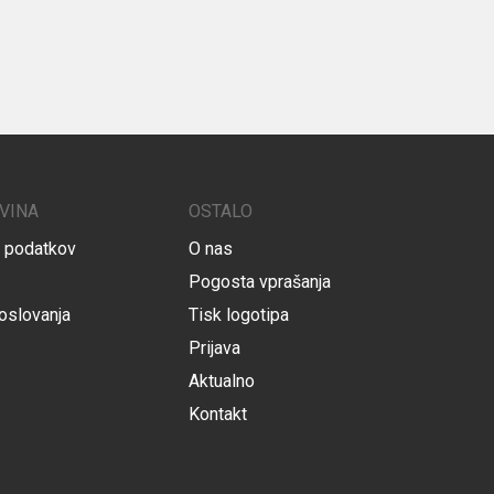
VINA
OSTALO
h podatkov
O nas
Pogosta vprašanja
oslovanja
Tisk logotipa
Prijava
Aktualno
Kontakt