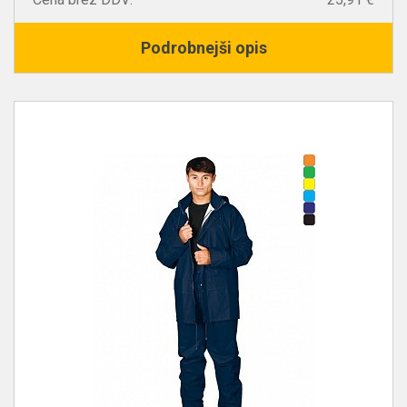
Podrobnejši opis