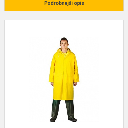
Podrobnejši opis