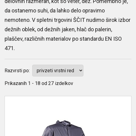
delovnih razmerah, kot so veter, dež. Pomembno je,
da ostanemo suhi, da lahko delo opravimo
nemoteno. V spletni trgovini ŠČIT nudimo širok izbor
dežnih oblek, od dežnih jaken, hlač do palerin,
plaščev, različnih materialov po standardu EN ISO
471.
Razvrsti po:
Prikazanih
1 - 18
od
27
izdelkov