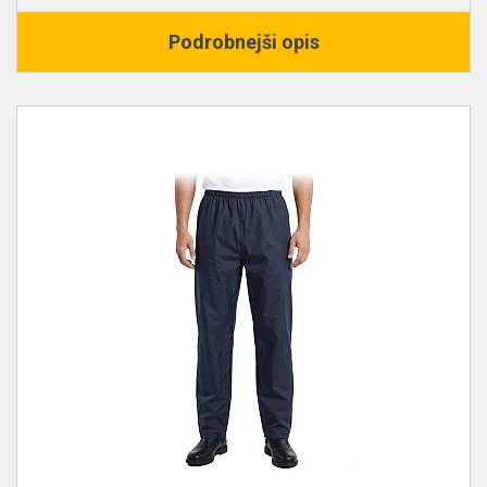
Podrobnejši opis