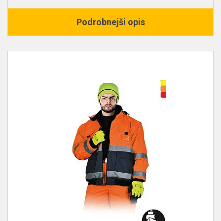
Podrobnejši opis