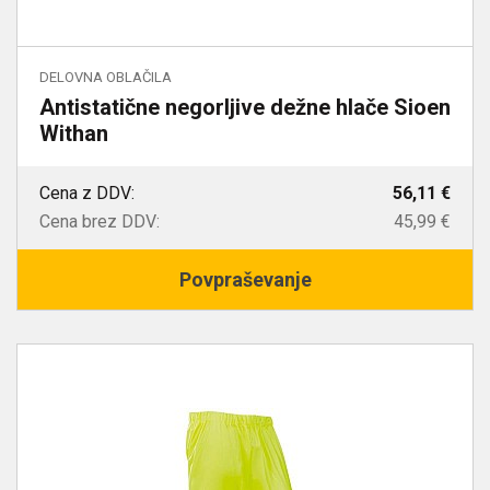
DELOVNA OBLAČILA
Antistatične negorljive dežne hlače Sioen
Withan
Cena z DDV:
56,11 €
Cena brez DDV:
45,99 €
Povpraševanje