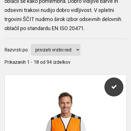
oblačil še kako pomembna. Dobro vidljive barve in
odsevni trakovi nudijo dobro vidljivost. V spletni
trgovini ŠČIT nudimo širok izbor odsevnih delovnih
oblačil po standardu EN ISO 20471.
Razvrsti po:
Prikazanih
1 - 18
od
94
izdelkov