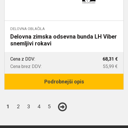
DELOVNA OBLAČILA
Delovna zimska odsevna bunda LH Viber
snemljivi rokavi
Cena z DDV:
68,31 €
Cena brez DDV:
55,99 €
Podrobnejši opis
1
2
3
4
5