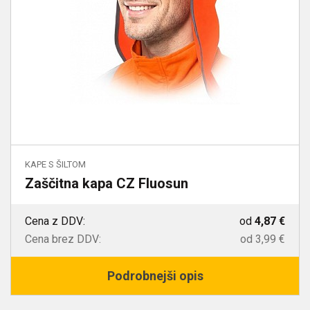
KAPE S ŠILTOM
Zaščitna kapa CZ Fluosun
Cena z DDV:
od
4,87 €
Cena brez DDV:
od
3,99 €
Podrobnejši opis