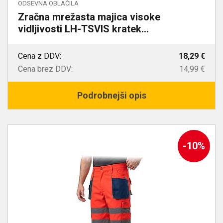
ODSEVNA OBLAČILA
Zračna mrežasta majica visoke
vidljivosti LH-TSVIS kratek...
Cena z DDV:
18,29 €
Cena brez DDV:
14,99 €
Podrobnejši opis
-10%