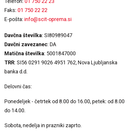
Telefon:
01 750 22 23
Faks:
01 750 22 22
E-pošta:
info@scit-oprema.si
Davčna številka
: SI80989047
Davčni zavezanec
: DA
Matična številka
: 5001847000
TRR
: SI56 0291 9026 4951 762, Nova Ljubljanska
banka d.d.
Delovni čas:
Ponedeljek - četrtek od 8.00 do 16.00, petek: od 8.00
do 14.00.
Sobota, nedelja in prazniki zaprto.