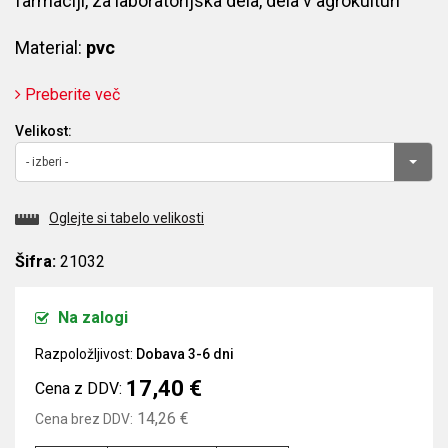
farmaciji, za laboratorijska dela, dela v agrokulturi
Material:
pvc
Preberite več
Velikost:
- izberi -
Oglejte si tabelo velikosti
Šifra:
21032
Na zalogi
Razpoložljivost:
Dobava 3-6 dni
17,40 €
Cena z DDV:
14,26 €
Cena brez DDV: