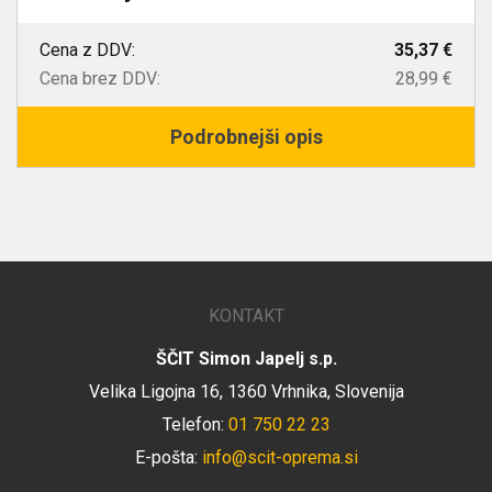
Cena z DDV:
35,37 €
Cena brez DDV:
28,99 €
Podrobnejši opis
KONTAKT
ŠČIT Simon Japelj s.p.
Velika Ligojna 16, 1360 Vrhnika, Slovenija
Telefon:
01 750 22 23
E-pošta:
info@scit-oprema.si