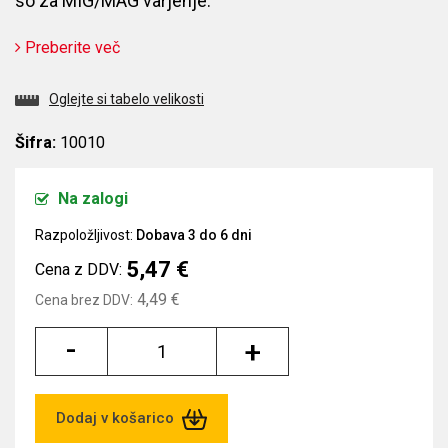
so za MIG/MAG varjenje.
Preberite več
Oglejte si tabelo velikosti
Šifra:
10010
Na zalogi
Razpoložljivost:
Dobava 3 do 6 dni
5,47 €
Cena z DDV:
4,49 €
Cena brez DDV:
-
+
Dodaj v košarico