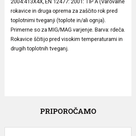
2004:413X4X, EN 12477: 2001: TIP A (Varovalne
rokavice in druga oprema za zaščito rok pred
toplotnimi tveganji (toplote in/ali ognja).
Primerne so za MIG/MAG varjenje. Barva: rdeča.
Rokavice ščitijo pred visokim temperaturami in
drugih toplotnih tveganj.
PRIPOROČAMO