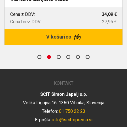
Cena z DDV:
34,09 €
Cena brez DDV:
27,95 €
V košarico
KONTAKT
ŠČIT Simon Japelj s.p.
Velika Ligojna 16, 1360 Vrhnika, Slovenija
Telefon:
01 750 22 23
E-pošta:
info@scit-oprema.si