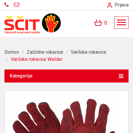
Prijava
0
Domov
/
Zaščitne rokavice
/
Varilske rokavice
/
Varilske rokavice Welder
Kategorije